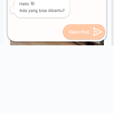
Hello 👋
Ada yang bisa dibantu?
Open chat
Huber 360 Evolution
Alat ini dirancang untuk memperkuat otot-otot
superfisial dan dalam, sehingga membantu
pemulihan pasien setelah prosedur penggantian
sendi, cedera, atau kondisi medis lainnya. Terdapat
empat prinsip dasar gerakan yang ditekankan
dalam penggunaan Huber 360, yaitu:
Fleksibilitas & Mobilitas: Latihan ini bertujuan
untuk meningkatkan kemampuan tubuh
dalam melakukan gerakan yang lentur dan